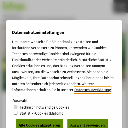
Fachbereich 3
WIRTSCHAFTS- UND RECHTSWISSENSCHAFTEN
Menu
Datenschutzeinstellungen
THEMEN
Um unsere Webseite für Sie optimal zu gestalten und
STUDIEREN
fortlaufend verbessern zu können, verwenden wir Cookies.
LEHREN
Technisch notwendige Cookies sind zwingend für die
Funktionalität der Webseite erforderlich. Zusätzliche Statistik-
FORSCHUNG
Cookies erlauben es uns, das Nutzungsverhalten anonym
auszuwerten, um die Webseite zu verbessern. Sie haben die
SERVICE
Möglichkeit, Ihre Datenschutzeinstellungen über einen Link im
KONTAKT
unteren Seitenbereich jederzeit zu ändern. Weitere
Informationen erhalten Sie in unserer
Datenschutzerklärung
.
ALUMNI
Vielfältiges Studienangebot
Auswahl:
Technisch notwendige Cookies
ZENTRALE SEITEN
Mit den verschiedensten Facetten der
Statistik-Cookies (Matomo)
Wirtschaftswissenschaften beschäftigen sich die
ca.
LINKS FÜR STUDIERENDE
Alle Cookies akzeptieren
Auswahl verwenden
3000 Studierenden des Fachbereichs Wirtschafts- und